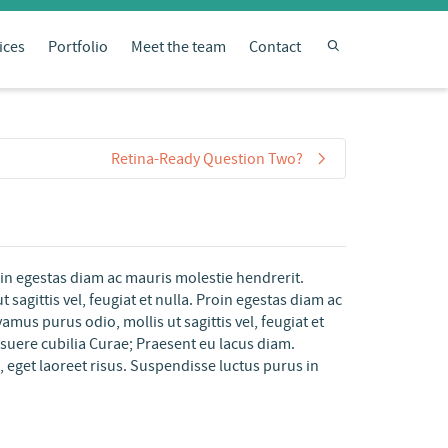
ices
Portfolio
Meet the team
Contact
Retina-Ready Question Two?
oin egestas diam ac mauris molestie hendrerit.
sagittis vel, feugiat et nulla. Proin egestas diam ac
mus purus odio, mollis ut sagittis vel, feugiat et
posuere cubilia Curae; Praesent eu lacus diam.
i, eget laoreet risus. Suspendisse luctus purus in